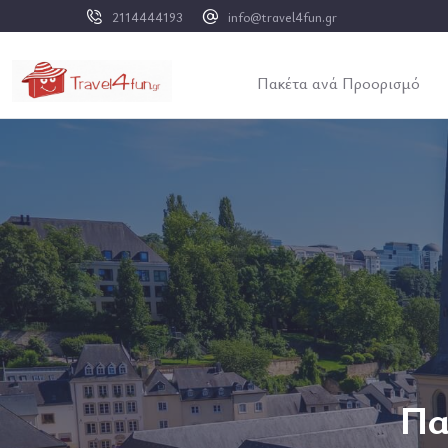
2114444193
info@travel4fun.gr
Πακέτα ανά Προορισμό
Πα