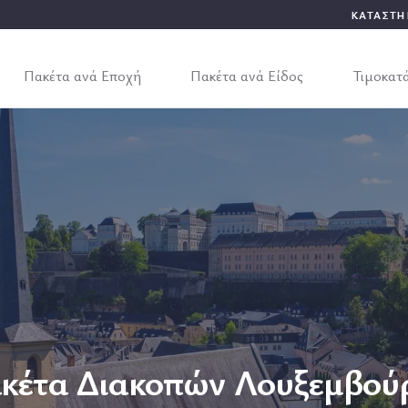
ΚΑΤΑΣΤΗ
Πακέτα ανά Εποχή
Πακέτα ανά Είδος
Τιμοκατ
κέτα Διακοπών Λουξεμβού