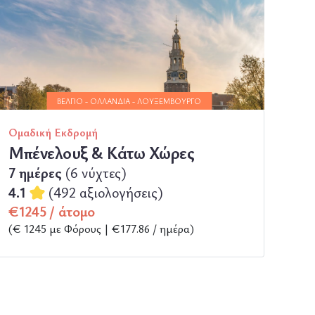
ΒΈΛΓΙΟ - ΟΛΛΑΝΔΊΑ - ΛΟΥΞΕΜΒΟΎΡΓΟ
Ομαδική Εκδρομή
Μπένελουξ & Κάτω Χώρες
7 ημέρες
(6 νύχτες)
4.1
(492 αξιολογήσεις)
€1245 / άτομο
(€ 1245 με Φόρους | €177.86 / ημέρα)