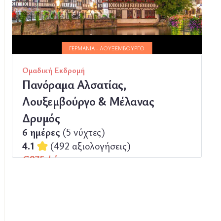
ΠΕΡΙΣΣΟΤΕΡΑ
ΓΕΡΜΑΝΊΑ - ΛΟΥΞΕΜΒΟΎΡΓΟ
Ομαδική Εκδρομή
Πανόραμα Αλσατίας,
Λουξεμβούργο & Μέλανας
Δρυμός
6 ημέρες
(5 νύχτες)
4.1
(492 αξιολογήσεις)
€975 / άτομο
(€ 975 με Φόρους | €162.50 / ημέρα)