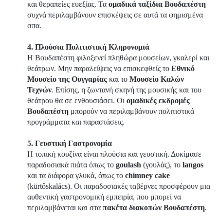
και θεραπείες ευεξίας. Τα
ομαδικά ταξίδια Βουδαπέστη
συχνά περιλαμβάνουν επισκέψεις σε αυτά τα φημισμένα
σπα.
4. Πλούσια Πολιτιστική Κληρονομιά
Η Βουδαπέστη φιλοξενεί πληθώρα μουσείων, γκαλερί και
θεάτρων. Μην παραλείψεις να επισκεφθείς το
Εθνικό
Μουσείο της Ουγγαρίας
και το
Μουσείο Καλών
Τεχνών
. Επίσης, η ζωντανή σκηνή της μουσικής και του
θεάτρου θα σε ενθουσιάσει. Οι
ομαδικές εκδρομές
Βουδαπέστη
μπορούν να περιλαμβάνουν πολιτιστικά
προγράμματα και παραστάσεις.
5. Γευστική Γαστρονομία
Η τοπική κουζίνα είναι πλούσια και γευστική. Δοκίμασε
παραδοσιακά πιάτα όπως το
goulash
(γουλάς), το
langos
και τα διάφορα γλυκά, όπως το
chimney cake
(kürtőskalács). Οι παραδοσιακές ταβέρνες προσφέρουν μια
αυθεντική γαστρονομική εμπειρία, που μπορεί να
περιλαμβάνεται και στα
πακέτα διακοπών Βουδαπέστη
.